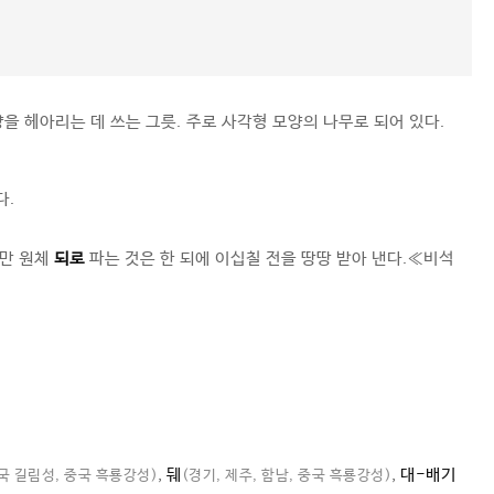
량을 헤아리는 데 쓰는 그릇. 주로 사각형 모양의 나무로 되어 있다.
다.
지만 원체
되로
파는 것은 한 되에 이십칠 전을 땅땅 받아 낸다.≪비석
,
뒈
,
대-배기
중국 길림성, 중국 흑룡강성)
(경기, 제주, 함남, 중국 흑룡강성)