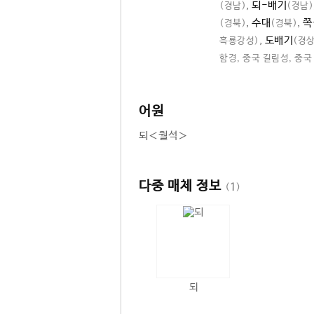
,
되-배기
(경남)
(경남)
,
수대
,
쪽
(경북)
(경북)
,
도배기
흑룡강성)
(경상
함경, 중국 길림성, 중국
어원
되＜월석＞
다중 매체 정보
(
1
)
되