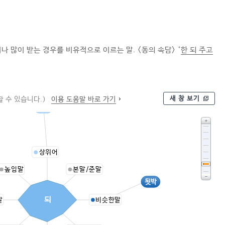
나 많이 받는 경우를 비유적으로 이르는 말. <동의 속담> ‘
한 되 주고
새 창 보기
 수 있습니다.)
이용 도움말 바로 가기
그릇
상위어
높임말
본말/준말
됫박
되
말
비슷한말