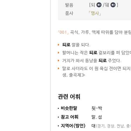
[되
/뒈
]
발음
품사
「명사」
곡식, 가루, 액체 따위를 담아 분
「001」
되로
쌀을 되다.
할머니는 작은
되로
겉보리를 퍼 담았
거지가 와서 동냥을
되로
주었다.
말로 사더라도 이 원 육십 전이면 되
생, 졸곡제≫
관련 어휘
비슷한말
됫-박
참고 어휘
말
,
섬
지역어(방언)
대
(경기, 경상, 전남, 