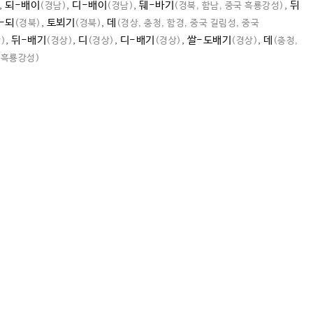
,
되-배이
,
디-배이
,
뒈-바기
,
뒤
(경남)
(경남)
(경북, 함남, 중국 흑룡강성)
-되
,
토뵈기
,
데
(경북)
(경북)
(경상, 충청, 함경, 중국 길림성, 중국
,
뒤-배기
,
디
,
디-배기
,
쌀-도배기
,
데
)
(경상)
(경상)
(경상)
(경상)
(충청,
 흑룡강성)