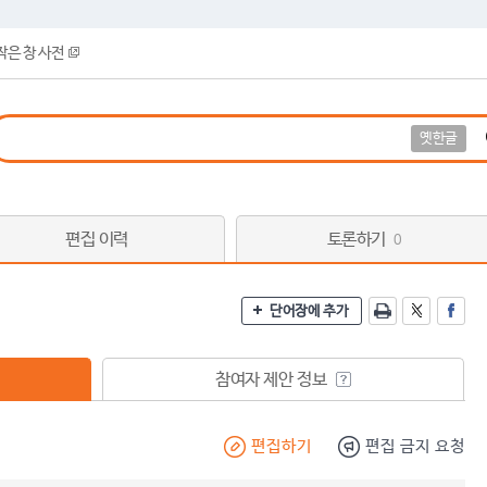
작은 창 사전
옛한글
편집 이력
토론하기
0
단어장에 추가
참여자 제안 정보
편집하기
편집 금지 요청