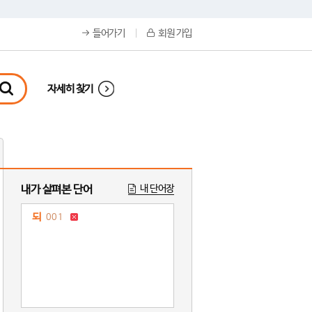
들어가기
회원 가입
자세히 찾기
내가 살펴본 단어
내 단어장
되
001