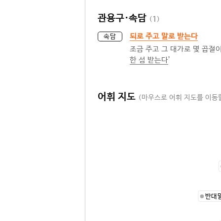
관용구·속담
(
1
)
되로 주고 말로 받는다
속담
조금 주고 그 대가로 몇 곱절이
한 섬 받는다
’
어휘 지도
(마우스로 어휘 지도를 이동할
반대