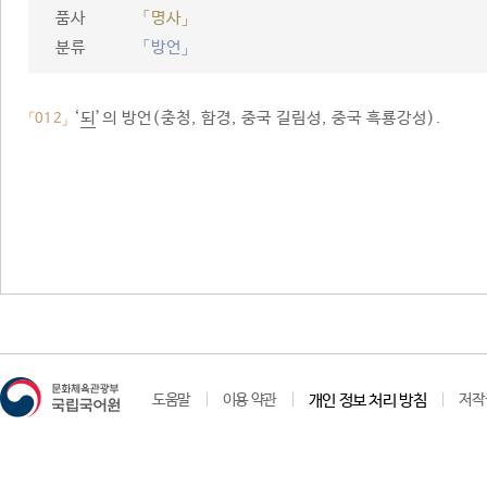
품사
「명사」
분류
「방언」
‘
되
’의 방언(충청, 함경, 중국 길림성, 중국 흑룡강성).
「012」
도움말
이용 약관
개인 정보 처리 방침
저작