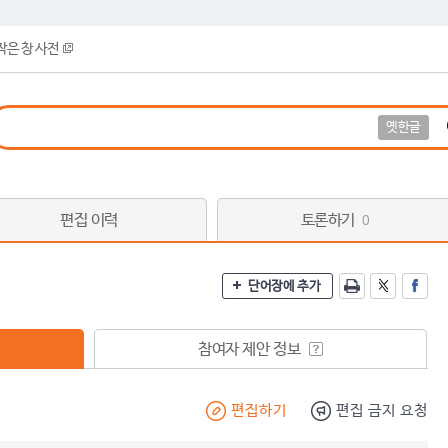
작은 창 사전
옛한글
편집 이력
토론하기
0
단어장에 추가
참여자 제안 정보
편집하기
편집 금지 요청