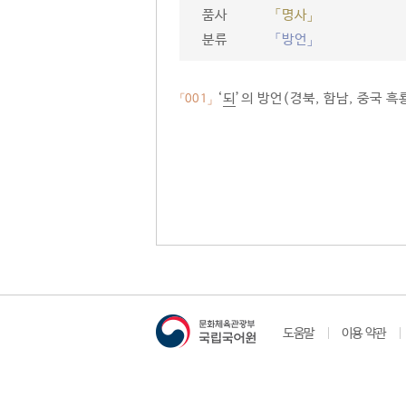
품사
「명사」
분류
「방언」
‘
되
’의 방언(경북, 함남, 중국 흑
「001」
도움말
이용 약관