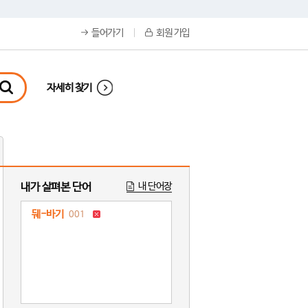
들어가기
회원 가입
자세히 찾기
내가 살펴본 단어
내 단어장
뒈-바기
001