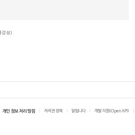
룡강성).
개인 정보 처리 방침
저작권 정책
알립니다
개발 지원(Open API)