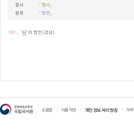
품사
「명사」
분류
「방언」
‘
되
’의 방언(경상).
「001」
도움말
이용 약관
개인 정보 처리 방침
저작