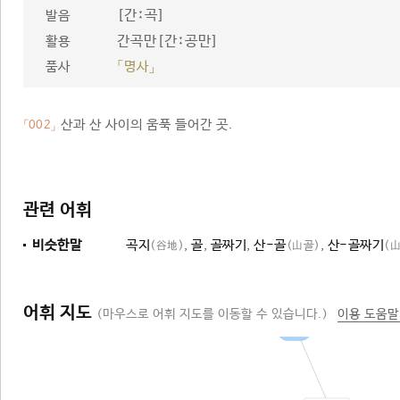
[간ː곡]
발음
간곡만[간ː공만]
활용
품사
「명사」
산과 산 사이의 움푹 들어간 곳.
「002」
관련 어휘
비슷한말
곡지
,
골
,
골짜기
,
산-골
,
산-골짜기
(谷地)
(山골)
(
어휘 지도
(마우스로 어휘 지도를 이동할 수 있습니다.)
이용 도움말
땅