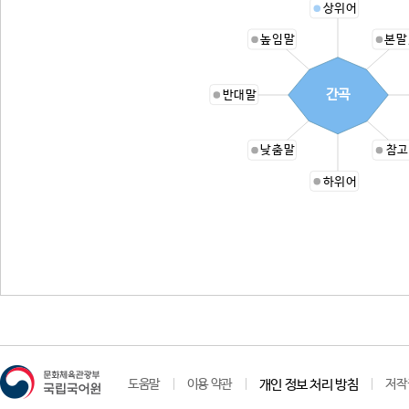
상위어
높임말
본말
간곡
반대말
낮춤말
참고
하위어
도움말
이용 약관
개인 정보 처리 방침
저작