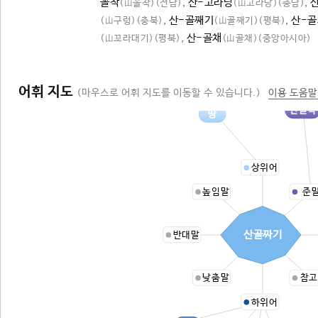
꼴착
,
산-고라당
,
(山꼴착)
(전남)
(山고라당)
(충남)
,
산-골째기
,
산-
(山구렁)
(충북)
(山골째기)
(평북)
,
산-골채
(山꼬라대기)
(평북)
(山골채)
(중앙아시아)
어휘 지도
(마우스로 어휘 지도를 이동할 수 있습니다.)
이용 도움말
산골짝
땅
상위어
높임말
준
산골짜기
반대말
낮춤말
참고
하위어