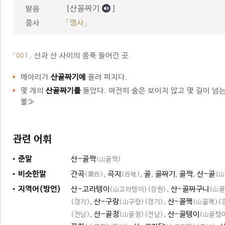
[산꼴짜기
]
발음
품사
「명사」
산과 산 사이의 움푹 들어간 곳.
「001」
메아리가
산골짜기에
울려 퍼지다.
몇 개의
산골짜기를
돌았다. 여전히 숲은 보이지 않고 몇 길이 넘
불≫
관련 어휘
준말
산-골짝
(山골짝)
비슷한말
간곡
,
곡지
,
골
,
골짜기
,
골짝
,
산-골
(澗谷)
(谷地)
(山
지역어(방언)
산-고라텡이
,
산-골짜구니
(山고라텡이)
(강원)
(山
,
산-구랑
,
산-꼴짹
(경기)
(山구랑)
(경기)
(山꼴짹)
(
,
산-골청
,
산-골텡이
(전남)
(山골청)
(전남)
(山골텡