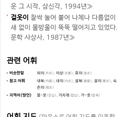
운 그 시작, 삼신각, 1994년≫
겉옷이
찰싹 눌어 붙어 나체나 다름없이
새 없이 물방울이 뚝뚝 떨어지고 있었다
문학 사상사, 1987년≫
관련 어휘
비슷한말
외의
,
의상
,
표의
(外衣)
(衣裳)
(表衣)
참고 어휘
내복
,
내의
,
설복
,
설의
,
속
(內服)
(內衣)
(褻服)
(褻衣)
츤의
(襯衣)
지역어(방언)
껕-옷
,
거치게
,
가-옷
(경남)
(함남)
(함북)
어휘 지도