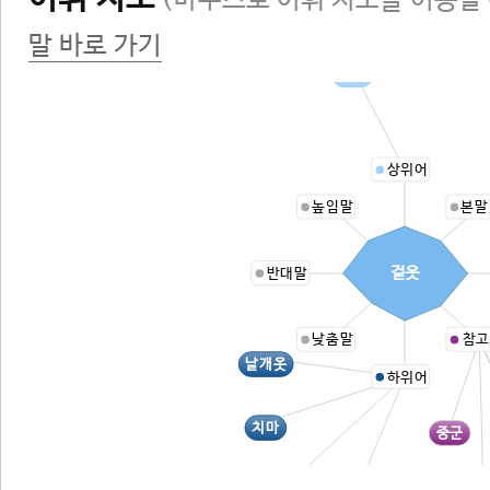
(마우스로 어휘 지도를 이동할 
말 바로 가기
옷
상위어
높임말
본말
겉옷
반대말
낮춤말
참고
날개옷
하위어
치마
중군
의상