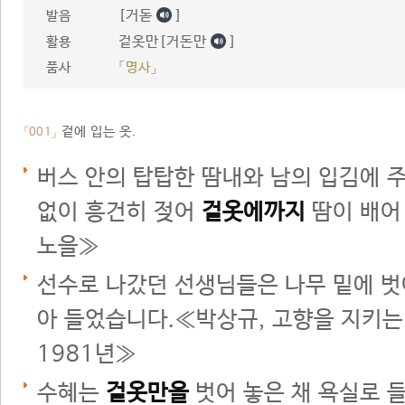
[거돋
]
발음
겉옷만[거돈만
]
활용
품사
「명사」
겉에 입는 옷.
「001」
버스 안의 탑탑한 땀내와 남의 입김에 
없이 흥건히 젖어
겉옷에까지
땀이 배어
노을≫
선수로 나갔던 선생님들은 나무 밑에 
아 들었습니다.≪박상규, 고향을 지키는
1981년≫
수혜는
겉옷만을
벗어 놓은 채 욕실로 