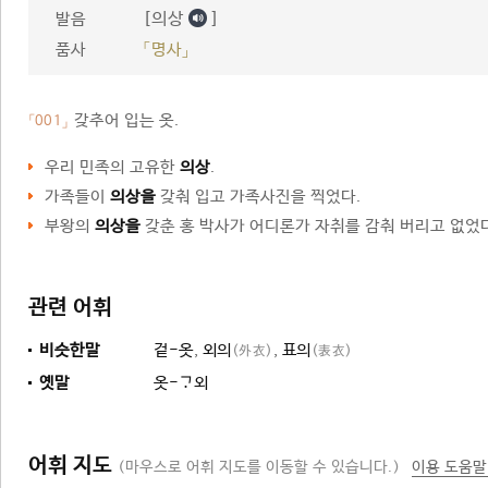
[의상
]
발음
품사
「명사」
갖추어 입는 옷.
「001」
우리 민족의 고유한
의상
.
가족들이
의상을
갖춰 입고 가족사진을 찍었다.
부왕의
의상을
갖춘 홍 박사가 어디론가 자취를 감춰 버리고 없었
관련 어휘
비슷한말
겉-옷
,
외의
,
표의
(外衣)
(表衣)
옛말
옷-외
어휘 지도
(마우스로 어휘 지도를 이동할 수 있습니다.)
이용 도움말
옷