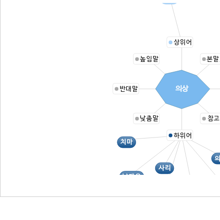
상위어
높임말
본말
의상
반대말
낮춤말
참고
하위어
치마
사리
날개옷
도포
기모노