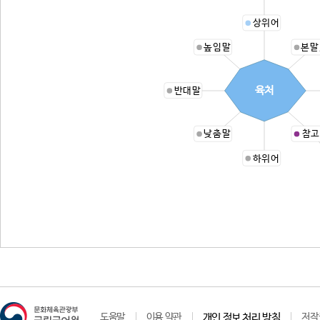
상위어
높임말
본말
육처
반대말
낮춤말
참고
하위어
ㅇ
도움말
이용 약관
개인 정보 처리 방침
저작