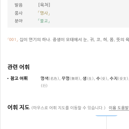
[육처]
발음
품사
「명사」
분야
『불교』
십이 연기의 하나. 중생이 모태에서 눈, 귀, 코, 혀, 몸, 뜻
「001」
관련 어휘
참고 어휘
명색
,
무명
,
생
,
수
,
수지
(名色)
(無明)
(生)
(受)
(受支)
(行)
어휘 지도
(마우스로 어휘 지도를 이동할 수 있습니다.)
이용 도움말
십이 연기