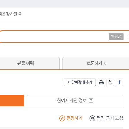
작은 창 사전
옛한글
편집 이력
토론하기
0
단어장에 추가
참여자 제안 정보
편집하기
편집 금지 요청