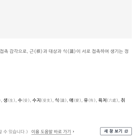
 접촉 감각으로, 근(根)과 대상과 식(識)이 서로 접촉하여 생기는 정
,
생
,
수
,
수지
,
식
,
애
,
유
,
육처
,
취
)
(生)
(受)
(受支)
(識)
(愛)
(有)
(六處)
새 창 보기
 수 있습니다.)
이용 도움말 바로 가기
십이 연기