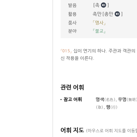
[촉
]
발음
촉만[총만
]
활용
품사
「명사」
분야
『불교』
십이 연기의 하나. 주관과 객관의
「015」
신 작용을 이른다.
관련 어휘
참고 어휘
명색
,
무명
(名色)
(無明
,
행
(取)
(行)
어휘 지도
(마우스로 어휘 지도를 이동할