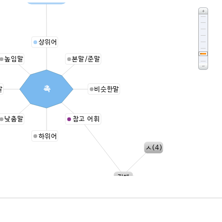
상위어
높임말
본말/준말
촉
말
비슷한말
낮춤말
참고 어휘
하위어
ㅅ(4)
전체
ㅎ(1)
ㅇ(3)
ㅊ(1)