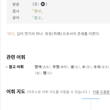
[유ː
]
발음
품사
「명사」
분야
『불교』
십이 연기의 하나. 유정(有情)으로서의 존재를 이른다.
「003」
관련 어휘
참고 어휘
명색
,
무명
,
생
,
수
,
수지
(名色)
(無明)
(生)
(受)
(受支)
,
행
(取)
(行)
어휘 지도
(마우스로 어휘 지도를 이동할 수 있습니다.)
이용 도움말
십이 연기