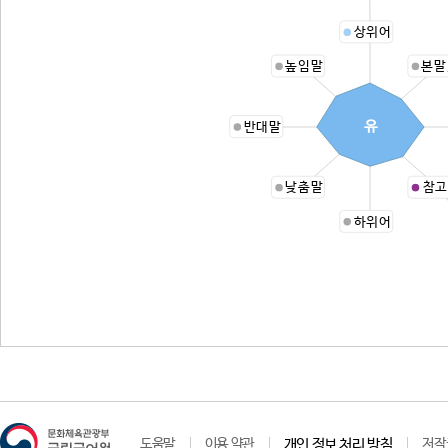
상위어
높임말
본말
유
반대말
낮춤말
참고
하위어
ㅇ
도움말
이용 약관
개인 정보 처리 방침
저작