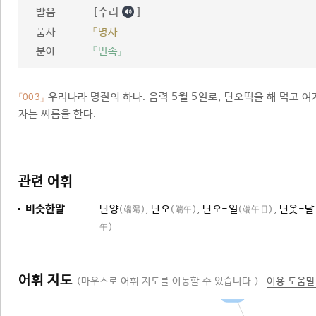
[수리
]
발음
품사
「명사」
분야
『민속』
우리나라 명절의 하나. 음력 5월 5일로, 단오떡을 해 먹고 
「003」
자는 씨름을 한다.
관련 어휘
비슷한말
단양
,
단오
,
단오-일
,
단옷-날
(端陽)
(端午)
(端午日)
午)
어휘 지도
(마우스로 어휘 지도를 이동할 수 있습니다.)
이용 도움말
명절