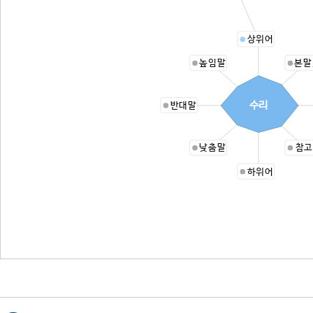
상위어
높임말
본말
수리
반대말
낮춤말
참고
하위어