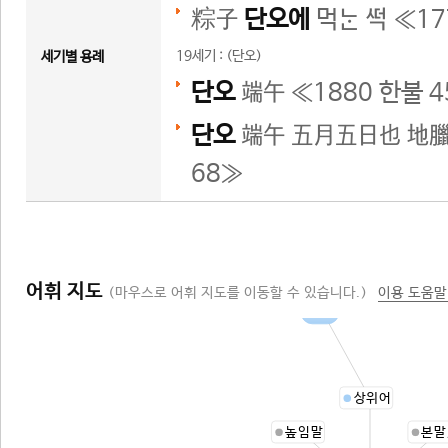
粽子
단오에
먹  ≪
17
19세기 : (단오)
세기별 용례
단오
端午 ≪
1880 한불 4
단오
端午 五月五日也 地臘
68
≫
어휘 지도
(마우스로 어휘 지도를 이동할 수 있습니다.)
이용 도움말
명절
상위어
높임말
본말