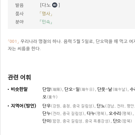
[다노
]
발음
품사
「명사」
분야
『민속』
우리나라 명절의 하나. 음력 5월 5일로, 단오떡을 해 먹고 
「001」
자는 씨름을 한다.
관련 어휘
비슷한말
단양
,
단오-일
,
단옷-날
,
수
(端陽)
(端午日)
(端午날)
오
(重午)
지역어(방언)
단우
,
단노
(강원, 충청, 중국 길림성)
(경남, 전라, 평
단누
,
다누
,
오수리
,
(전라, 중국 길림성)
(평북)
(평북)
단이
,
단으
(함경, 중국 길림성, 중국 흑룡강성)
(함북)