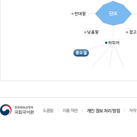
단오
반대말
낮춤말
참고
하위어
중오절
단오 명절
단오절
포절
도움말
이용 약관
개인 정보 처리 방침
저작