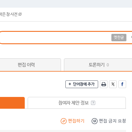
작은 창 사전
옛한글
편집 이력
토론하기
0
단어장에 추가
참여자 제안 정보
편집하기
편집 금지 요청