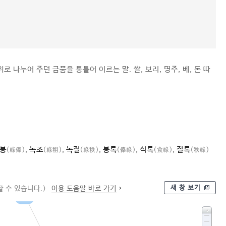
로 나누어 주던 금품을 통틀어 이르는 말. 쌀, 보리, 명주, 베, 돈 따
봉
,
녹조
,
녹질
,
봉록
,
식록
,
질록
(祿俸)
(祿租)
(祿秩)
(俸祿)
(食祿)
(秩祿)
새 창 보기
 수 있습니다.)
이용 도움말 바로 가기
금품