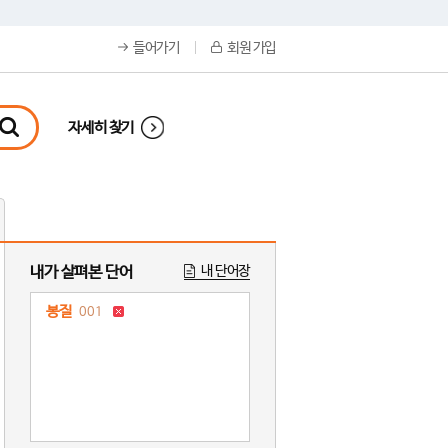
들어가기
회원 가입
자세히 찾기
내가 살펴본 단어
내 단어장
봉질
001