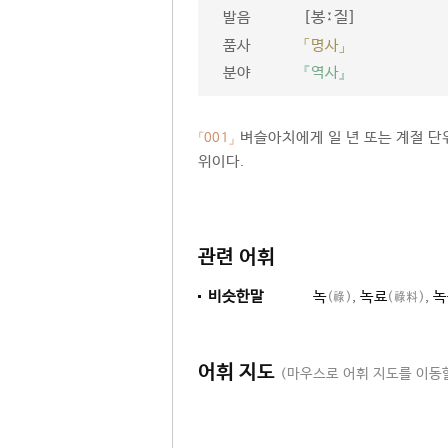
[봉ː질]
발음
품사
「명사」
분야
『역사』
벼슬아치에게 일 년 또는 계절 단위
「001」
위이다.
관련 어휘
비슷한말
녹
,
녹료
,
녹
(祿)
(祿料)
어휘 지도
(마우스로 어휘 지도를 이동할