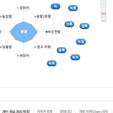
녹
상위어
녹봉
높임말
본말/준말
식록
질록
봉질
말
비슷한말
녹질
낮춤말
참고 어휘
봉록
하위어
녹조
녹료
개인 정보 처리 방침
저작권 정책
알립니다
개발 지원(Open API)