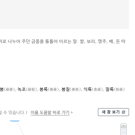
로 나누어 주던 금품을 통틀어 이르는 말. 쌀, 보리, 명주, 베, 돈 따
봉
,
녹조
,
봉록
,
봉질
,
식록
,
질록
(祿俸)
(祿租)
(俸祿)
(俸秩)
(食祿)
(秩祿)
새 창 보기
 수 있습니다.)
이용 도움말 바로 가기
금품