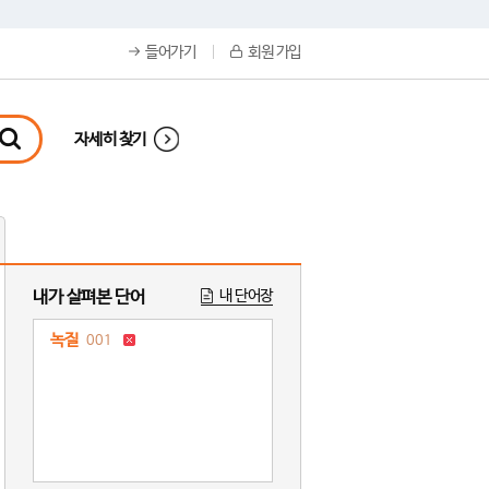
들어가기
회원 가입
자세히 찾기
내가 살펴본 단어
내 단어장
녹질
001