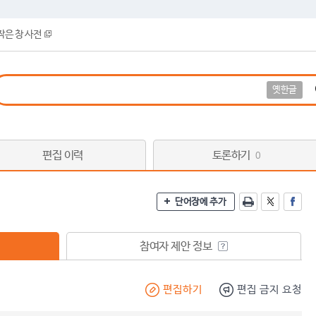
작은 창 사전
옛한글
편집 이력
토론하기
0
단어장에 추가
참여자 제안 정보
편집하기
편집 금지 요청