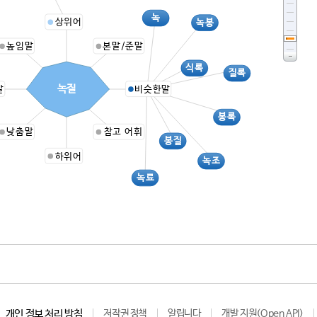
녹
상위어
녹봉
높임말
본말/준말
식록
질록
녹질
말
비슷한말
봉록
낮춤말
참고 어휘
봉질
하위어
녹조
녹료
개인 정보 처리 방침
저작권 정책
알립니다
개발 지원(Open API)