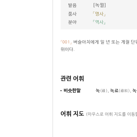
[녹찔]
발음
품사
「명사」
분야
『역사』
벼슬아치에게 일 년 또는 계절 단위
「001」
위이다.
관련 어휘
비슷한말
녹
,
녹료
,
녹
(祿)
(祿料)
어휘 지도
(마우스로 어휘 지도를 이동할