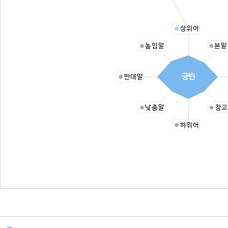
상위어
높임말
본말
궁빈
반대말
낮춤말
참고
하위어