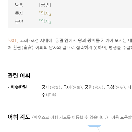
[궁빈]
발음
품사
「명사」
분야
『역사』
고려·조선 시대에, 궁궐 안에서 왕과 왕비를 가까이 모시는 내
「001」
어 환관(宦官) 이외의 남자와 절대로 접촉하지 못하며, 평생을 수절
관련 어휘
비슷한말
궁녀
,
궁아
,
궁인
,
궁첩
,
나
(宮女)
(宮娥)
(宮人)
(宮妾)
수
(紅袖)
어휘 지도
(마우스로 어휘 지도를 이동할 수 있습니다.)
이용 도움말
내명부