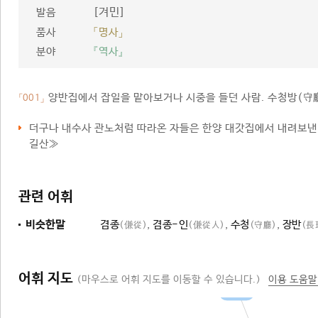
[겨민]
발음
품사
「명사」
분야
『역사』
양반집에서 잡일을 맡아보거나 시중을 들던 사람. 수청방(守
「001」
더구나 내수사 관노처럼 따라온 자들은 한양 대갓집에서 내려보
길산≫
관련 어휘
비슷한말
겸종
,
겸종-인
,
수청
,
장반
(傔從)
(傔從人)
(守廳)
(長
어휘 지도
(마우스로 어휘 지도를 이동할 수 있습니다.)
이용 도움말
보조자