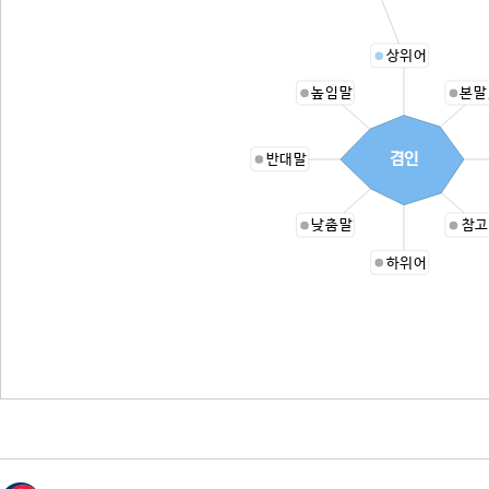
상위어
높임말
본말
겸인
반대말
낮춤말
참고
하위어