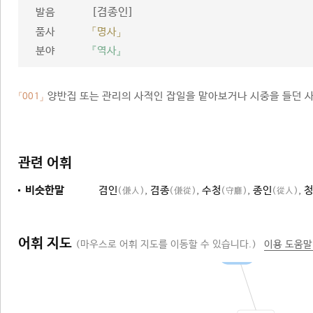
[겸종인]
발음
품사
「명사」
분야
『역사』
양반집 또는 관리의 사적인 잡일을 맡아보거나 시중을 들던 사
「001」
관련 어휘
비슷한말
겸인
,
겸종
,
수청
,
종인
,
(傔人)
(傔從)
(守廳)
(從人)
어휘 지도
(마우스로 어휘 지도를 이동할 수 있습니다.)
이용 도움말
보조자