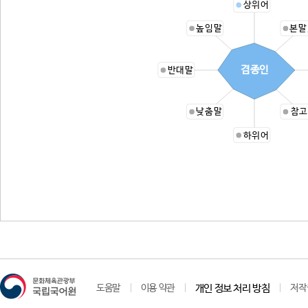
상위어
높임말
본말
겸종인
반대말
낮춤말
참고
하위어
도움말
이용 약관
개인 정보 처리 방침
저작