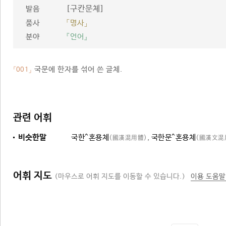
[구칸문체]
발음
품사
「명사」
분야
『언어』
국문에 한자를 섞어 쓴 글체.
「001」
관련 어휘
비슷한말
국한^혼용체
,
국한문^혼용체
(國漢混用體)
(國漢文混
어휘 지도
(마우스로 어휘 지도를 이동할 수 있습니다.)
이용 도움말