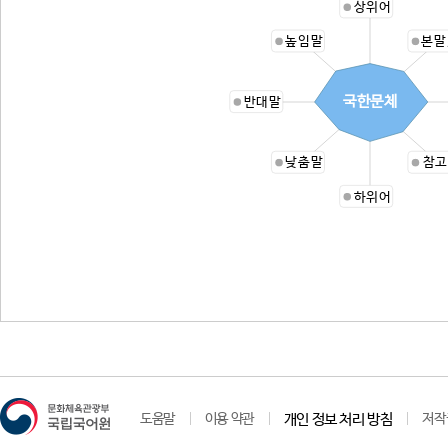
상위어
높임말
본말
국한문체
반대말
낮춤말
참고
하위어
도움말
이용 약관
개인 정보 처리 방침
저작