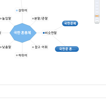
상위어
높임말
본말/준말
국한문체
국한 혼용체
말
비슷한말
낮춤말
참고 어휘
국한문 혼...
하위어