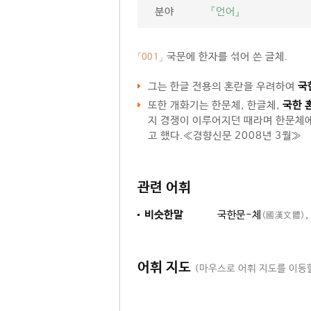
분야
『언어』
국문에 한자를 섞어 쓴 글체.
「001」
그는 한글 전용의 혼란을 우려하여
국
또한 개화기는 한문체, 한글체,
국한 
지 경쟁이 이루어지던 때라며 한문체에
고 했다.≪경향신문 2008년 3월≫
관련 어휘
비슷한말
국한문-체
,
(國漢文體)
어휘 지도
(마우스로 어휘 지도를 이동할