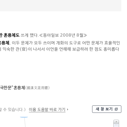
한 혼용체도
쓰게 했다.≪동아일보 2008년 8월≫
혼용체
, 이두 문체가 모두 쓰이며 개화의 도구로 어떤 문체가 효율적인
 익숙한 관(官)이 나서서 이언을 언해해 보급하려 한 점도 흥미롭다
국한문^혼용체
(國漢文混用體)
새 창 보기
 수 있습니다.)
이용 도움말 바로 가기
글체