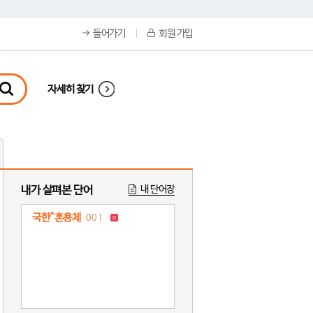
들어가기
회원 가입
자세히 찾기
내가 살펴본 단어
내 단어장
국한^혼용체
001