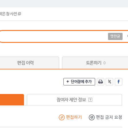
작은 창 사전
옛한글
편집 이력
토론하기
0
단어장에 추가
참여자 제안 정보
편집하기
편집 금지 요청