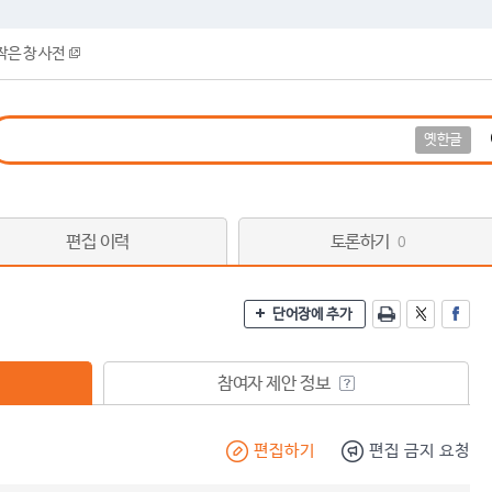
작은 창 사전
옛한글
편집 이력
토론하기
0
단어장에 추가
참여자 제안 정보
편집하기
편집 금지 요청