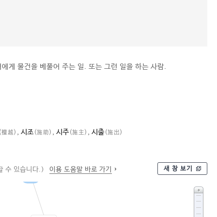
에게 물건을 베풀어 주는 일. 또는 그런 일을 하는 사람.
,
시조
,
시주
,
시출
(檀越)
(施助)
(施主)
(施出)
새 창 보기
 수 있습니다.)
이용 도움말 바로 가기
보시