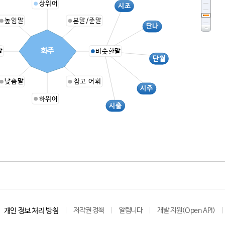
상위어
시조
높임말
본말/준말
단나
화주
말
비슷한말
단월
낮춤말
참고 어휘
시주
하위어
시출
개인 정보 처리 방침
저작권 정책
알립니다
개발 지원(Open API)