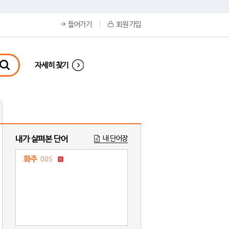
들어가기
회원 가입
자세히 찾기
내가 살펴본 단어
내 단어장
화주
005