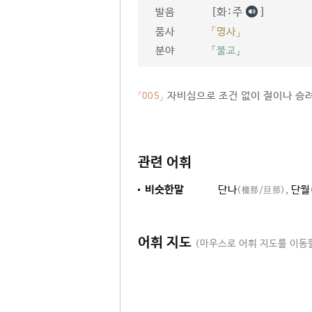
[화ː주
]
발음
품사
「명사」
분야
『불교』
자비심으로 조건 없이 절이나 승려
「005」
관련 어휘
비슷한말
단나
,
단월
(檀那/旦那)
어휘 지도
(마우스로 어휘 지도를 이동할