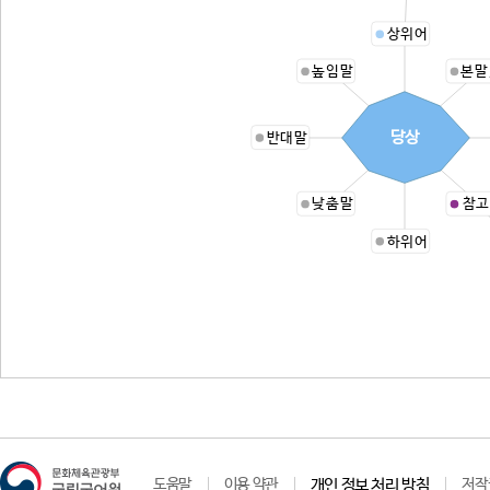
상위어
높임말
본말
당상
반대말
낮춤말
참고
하위어
도움말
이용 약관
개인 정보 처리 방침
저작