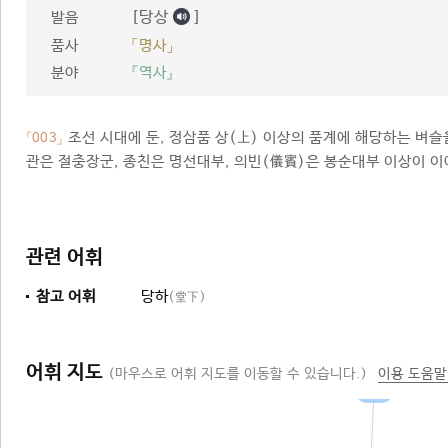
[당상
]
발음
품사
「명사」
분야
『역사』
조선 시대에 둔, 정삼품 상(上) 이상의 품계에 해당하는 벼슬
「003」
관은 절충장군, 종친은 명선대부, 의빈(儀賓)은 봉순대부 이상이 이
관련 어휘
참고 어휘
당하
(堂下)
어휘 지도
(마우스로 어휘 지도를 이동할 수 있습니다.)
이용 도움말
벼슬