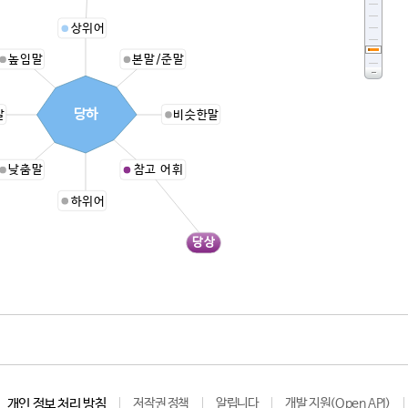
상위어
높임말
본말/준말
당하
말
비슷한말
낮춤말
참고 어휘
하위어
당상
개인 정보 처리 방침
저작권 정책
알립니다
개발 지원(Open API)