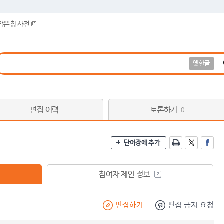
작은 창 사전
옛한글
편집 이력
토론하기
0
단어장에 추가
참여자 제안 정보
편집하기
편집 금지 요청