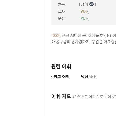
[당하
]
발음
품사
「명사」
분야
『역사』
조선 시대에 둔, 정삼품 하(下)
「002」
하 종구품의 장사랑까지, 무관은 어모장
관련 어휘
참고 어휘
당상
(堂上)
어휘 지도
(마우스로 어휘 지도를 이동할