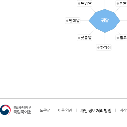
높임말
본말
평달
반대말
낮춤말
참고
하위어
도움말
이용 약관
개인 정보 처리 방침
저작