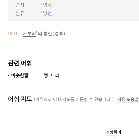
품사
「명사」
분류
「방언」
‘
가부좌
’의 방언(경북).
「001」
관련 어휘
비슷한말
펭-다리
어휘 지도
(마우스로 어휘 지도를 이동할 수 있습니다.)
이용 도움말
상위어