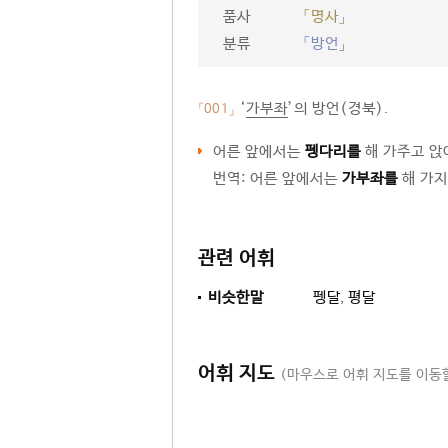
품사
「명사」
분류
「방언」
‘
가부좌
’의 방언(경북).
「001」
어른 앞에서는
펭다리를
해 가주고 앉
번역: 어른 앞에서는
가부좌를
해 가지
관련 어휘
비슷한말
펭달
,
평달
어휘 지도
(마우스로 어휘 지도를 이동할