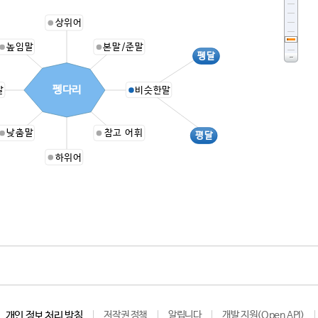
상위어
높임말
본말/준말
펭달
펭다리
말
비슷한말
낮춤말
참고 어휘
평달
하위어
개인 정보 처리 방침
저작권 정책
알립니다
개발 지원(Open API)