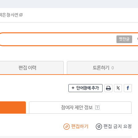
작은 창 사전
옛한글
편집 이력
토론하기
0
단어장에 추가
참여자 제안 정보
편집하기
편집 금지 요청