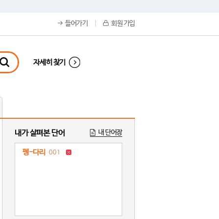
들어가기
회원 가입
자세히 찾기
내가 살펴본 단어
내 단어장
펭-다리
001