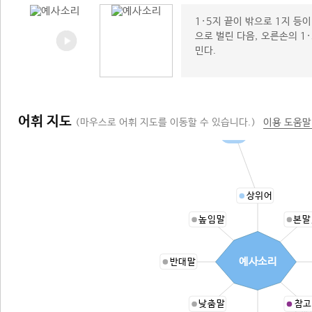
1·5지 끝이 밖으로 1지 등
으로 벌린 다음, 오른손의 1
민다.
어휘 지도
(마우스로 어휘 지도를 이동할 수 있습니다.)
이용 도움말
음운
상위어
높임말
본말
예사소리
반대말
낮춤말
참고