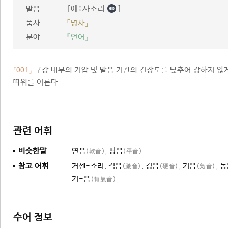
[예ː사소리
]
발음
품사
「명사」
분야
『언어』
구강 내부의 기압 및 발음 기관의 긴장도를 낮추어 강하지 않게 
「001」
따위를 이른다.
관련 어휘
비슷한말
연음
,
평음
(軟音)
(平音)
참고 어휘
거센-소리
,
격음
,
경음
,
기음
,
농
(激音)
(硬音)
(氣音)
기-음
(有氣音)
수어 정보