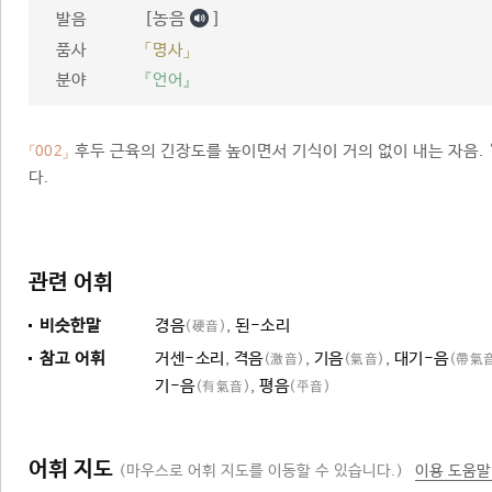
[농음
]
발음
품사
「명사」
분야
『언어』
후두 근육의 긴장도를 높이면서 기식이 거의 없이 내는 자음. 
「002」
다.
관련 어휘
비슷한말
경음
,
된-소리
(硬音)
참고 어휘
거센-소리
,
격음
,
기음
,
대기-음
(激音)
(氣音)
(帶氣
기-음
,
평음
(有氣音)
(平音)
어휘 지도
(마우스로 어휘 지도를 이동할 수 있습니다.)
이용 도움말
소리