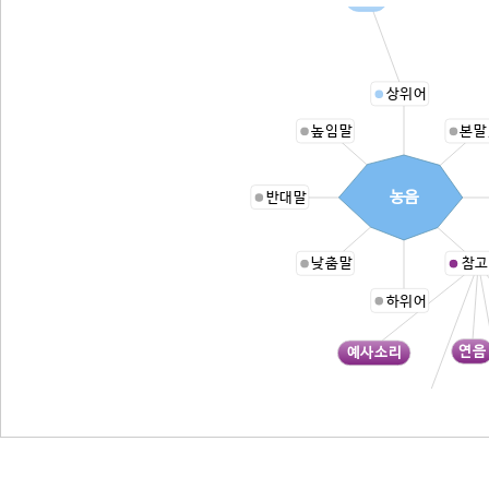
상위어
높임말
본말
농음
반대말
낮춤말
참고
하위어
연음
예사소리
기음