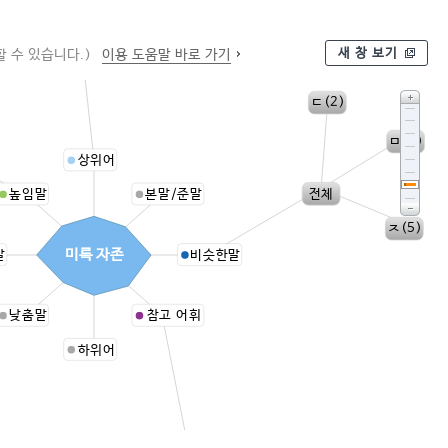
새 창 보기
 수 있습니다.)
이용 도움말 바로 가기
사보살
ㄷ(2)
ㅁ(5)
상위어
전체
높임말
본말/준말
ㅈ(5)
미륵 자존
말
비슷한말
낮춤말
참고 어휘
하위어