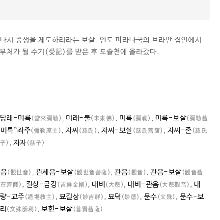
나서 중생을 제도하리라는 보살. 인도 파라나국의 브라만 집안에서
부처가 될 수기(受記)를 받은 후 도솔천에 올라갔다.
당래-미륵
,
미래-불
,
미륵
,
미륵-보살
(當來彌勒)
(未來佛)
(彌勒)
(彌勒菩
,
미륵^좌주
,
자씨
,
자씨-보살
,
자씨-존
(彌勒座主)
(慈氏)
(慈氏菩薩)
(慈氏
,
자자
子)
(慈子)
세음
,
관세음-보살
,
관음
,
관음-보살
(觀世音)
(觀世音菩薩)
(觀音)
(觀音菩
,
길상-금강
,
대비
,
대비-관음
,
대
自在菩薩)
(吉祥金剛)
(大悲)
(大悲觀音)
량-교주
,
묘길상
,
묘덕
,
문수
,
문수-보
(道場敎主)
(妙吉祥)
(妙德)
(文殊)
사리
,
보현-보살
(文殊師利)
(普賢菩薩)