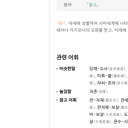
분야
『불교』
내세에 성불하여 사바세계에 나타
「001」
태어나 석가모니의 교화를 받고, 미래에 
관련 어휘
비슷한말
당래-도사
,
(當來導師)
,
미륵-불
薩)
(彌勒佛)
,
자씨-존자
尊)
(慈氏尊
높임말
자존
(慈尊)
참고 어휘
관-자재
,
관
(觀自在)
,
관자재-보살
薩)
(觀
비-보살
,
도
(大悲菩薩)
살
,
문수-
(文殊菩薩)