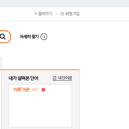
들어가기
회원 가입
자세히 찾기
내가 살펴본 단어
내 단어장
미륵^자존
001