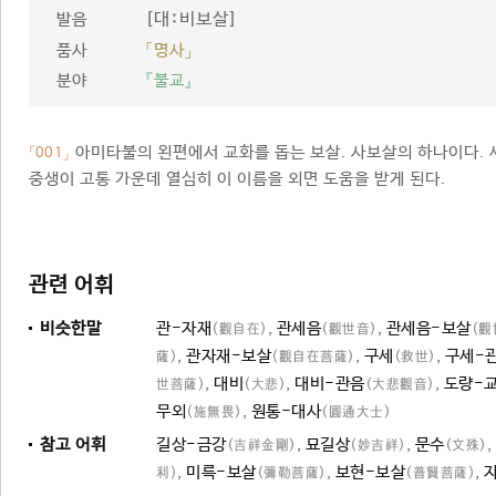
[대ː비보살]
발음
품사
「명사」
분야
『불교』
아미타불의 왼편에서 교화를 돕는 보살. 사보살의 하나이다. 
「001」
중생이 고통 가운데 열심히 이 이름을 외면 도움을 받게 된다.
관련 어휘
비슷한말
관-자재
,
관세음
,
관세음-보살
(觀自在)
(觀世音)
(觀
,
관자재-보살
,
구세
,
구세-
薩)
(觀自在菩薩)
(救世)
,
대비
,
대비-관음
,
도량-
世菩薩)
(大悲)
(大悲觀音)
무외
,
원통-대사
(施無畏)
(圓通大士)
참고 어휘
길상-금강
,
묘길상
,
문수
,
(吉祥金剛)
(妙吉祥)
(文殊)
,
미륵-보살
,
보현-보살
,
利)
(彌勒菩薩)
(普賢菩薩)