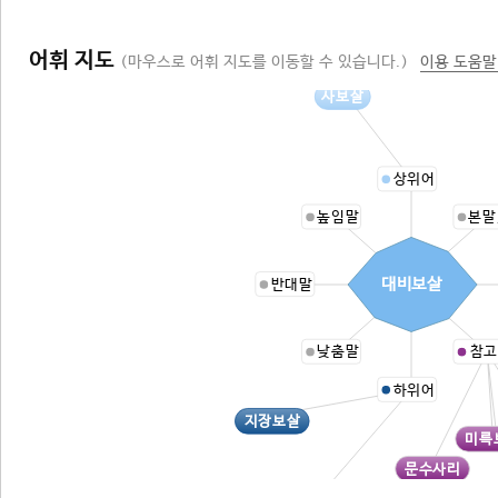
어휘 지도
(마우스로 어휘 지도를 이동할 수 있습니다.)
이용 도움말
사보살
상위어
높임말
본말
대비보살
반대말
낮춤말
참고
하위어
지장보살
미륵
문수사리