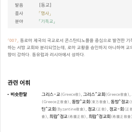
[동교]
발음
품사
「명사」
분야
『기독교』
동로마 제국의 국교로서 콘스탄티노플을 중심으로 발전한 기독
「007」
하는 서방 교회와 분리되었는데, 로마 교황을 승인하지 아니하며 교
향이 강하다. 동유럽과 러시아에서 성하다.
관련 어휘
비슷한말
그리스-교
,
그리스^교회
,
(Greece敎)
(Greece敎會)
,
동방^교회
,
동방^정교
(Greece正敎會)
(東方敎會)
(
틴^교회
,
정교
,
정교-회
(Byzantine敎會)
(正敎)
(正
,
희랍^정교
,
희랍^정교회
會)
(希臘正敎)
(希臘正敎會