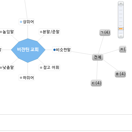
상위어
높임말
본말/준말
ㄱ(4)
ㅈ(2)
비잔틴 교회
말
비슷한말
전체
낮춤말
참고 어휘
ㅎ(4)
하위어
ㄷ(4)