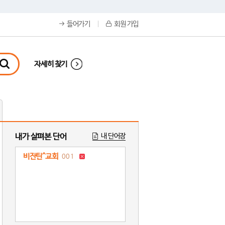
들어가기
회원 가입
자세히 찾기
내가 살펴본 단어
내 단어장
비잔틴^교회
001