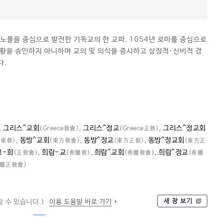
플을 중심으로 발전한 기독교의 한 교파. 1054년 로마를 중심으로
교황을 승인하지 아니하며 교의 및 의식을 중시하고 상징적·신비적 경
다.
,
그리스^교회
,
그리스^정교
,
그리스^정교회
(Greece敎會)
(Greece正敎)
,
동방^교회
,
동방^정교
,
동방^정교회
(東敎)
(東方敎會)
(東方正敎)
(東方正
교-회
,
희랍-교
,
희랍^교회
,
희랍^정교
(正敎會)
(希臘敎)
(希臘敎會)
(希臘
希臘正敎會)
새 창 보기
 수 있습니다.)
이용 도움말 바로 가기
교파