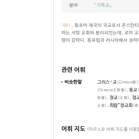
분야
『기독교』
동로마 제국의 국교로서 콘스탄티노
「001」
하는 서방 교회와 분리되었는데, 로마 
향이 강하다. 동유럽과 러시아에서 성하
관련 어휘
비슷한말
그리스-교
(Greece敎)
,
동교
(Greece正敎會)
,
정교
,
정
敎會)
(正敎)
,
희랍^정교회
正敎)
(
어휘 지도
(마우스로 어휘 지도를 이동할