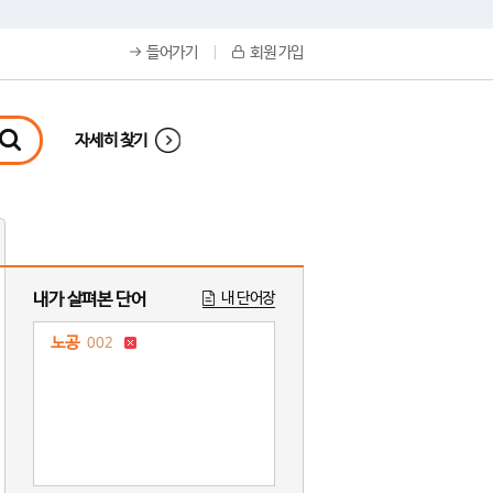
들어가기
회원 가입
자세히 찾기
내가 살펴본 단어
내 단어장
노공
002