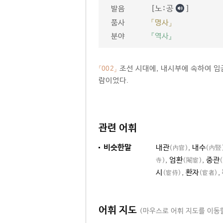
[노ː공
]
발음
품사
「명사」
분야
『역사』
조선 시대에, 내시부에 속하여 임
「002」
람이었다.
관련 어휘
비슷한말
내관
,
내수
(內官)
(內豎
,
엄환
,
중관
寺)
(閹宦)
시
,
환자
,
(宦侍)
(宦者)
어휘 지도
(마우스로 어휘 지도를 이동할