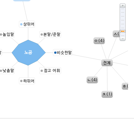
상위어
ㅅ(1)
높임말
본말/준말
ㅇ(4)
ㅍ
노공
말
비슷한말
전체
ㅈ
낮춤말
참고 어휘
ㄴ(4)
하위어
ㅎ(6)
ㅊ(1)