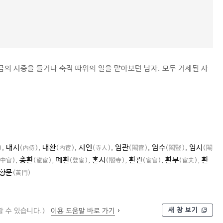
금의 시중을 들거나 숙직 따위의 일을 맡아보던 남자. 모두 거세된 사
,
내시
,
내환
,
시인
,
엄관
,
엄수
,
엄시
)
(內侍)
(內宦)
(寺人)
(閹官)
(閹豎)
(閹
,
총환
,
폐환
,
혼시
,
환관
,
환부
,
환
(中官)
(寵宦)
(嬖宦)
(閽寺)
(宦官)
(宦夫)
황문
(黃門)
새 창 보기
 수 있습니다.)
이용 도움말 바로 가기
벼슬아치