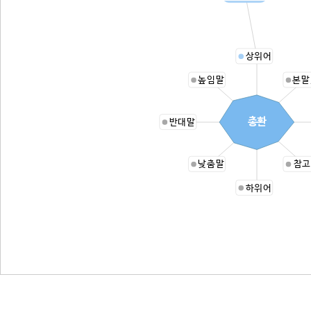
상위어
높임말
본말
총환
반대말
낮춤말
참고
하위어