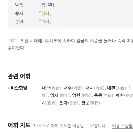
[총ː환]
발음
품사
「명사」
분야
『역사』
조선 시대에, 내시부에 속하여 임금의 시중을 들거나 숙직 따
「002」
람이었다.
관련 어휘
비슷한말
내관
,
내수
,
내시
,
내환
,
노
(內官)
(內豎)
(內侍)
(內宦)
,
엄시
,
엄환
,
중관
,
폐환
豎)
(閹寺)
(閹宦)
(中官)
(嬖宦
시
,
환자
,
황문
(宦侍)
(宦者)
(黃門)
어휘 지도
(마우스로 어휘 지도를 이동할 수 있습니다.)
이용 도움말
벼슬아치