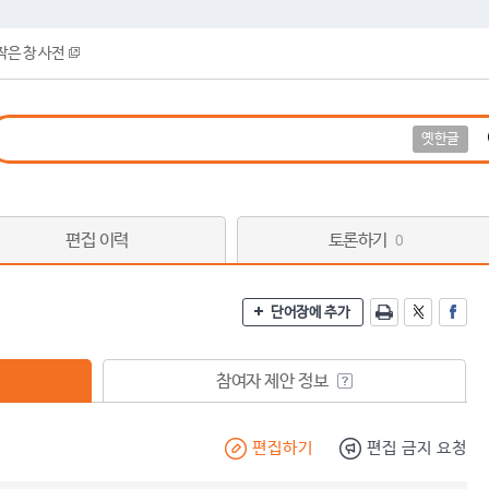
작은 창 사전
옛한글
편집 이력
토론하기
0
단어장에 추가
참여자 제안 정보
편집하기
편집 금지 요청