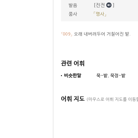
[진전
]
발음
품사
「명사」
오래 내버려두어 거칠어진 밭.
「009」
관련 어휘
비슷한말
묵-밭
,
묵정-밭
어휘 지도
(마우스로 어휘 지도를 이동할