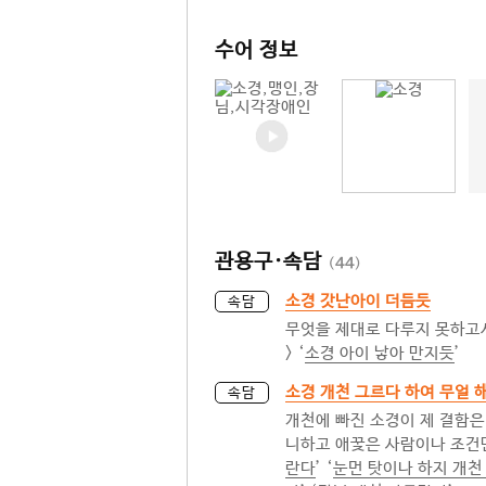
수어 정보
관용구·속담
(
44
)
소경 갓난아이 더듬듯
속담
무엇을 제대로 다루지 못하고서
> ‘
소경 아이 낳아 만지듯
’
소경 개천 그르다 하여 무얼 
속담
개천에 빠진 소경이 제 결함은
니하고 애꿎은 사람이나 조건만
란다
’ ‘
눈먼 탓이나 하지 개천