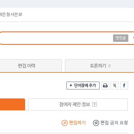
작은 창 사전
옛한글
편집 이력
토론하기
0
단어장에 추가
참여자 제안 정보
편집하기
편집 금지 요청