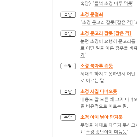
속담> ‘
들녘 소경 머루 먹듯
’
소경 문걸쇠
속담
‘
소경 문고리 잡듯[잡은 격]
’
소경 문고리 잡듯[잡은 격]
속담
눈먼 소경이 요행히 문고리를 
로 어떤 일을 이룬 경우를 비유
기
’
소경 북자루 쥐듯
속담
제대로 하지도 못하면서 어떤 
로 이르는 말.
소경 시집 다녀오듯
속담
내용도 잘 모른 채 그저 다녀
을 비유적으로 이르는 말.
소경 아이 낳아 만지듯
속담
무엇을 제대로 다루지 못하고서
> ‘
소경 갓난아이 더듬듯
’