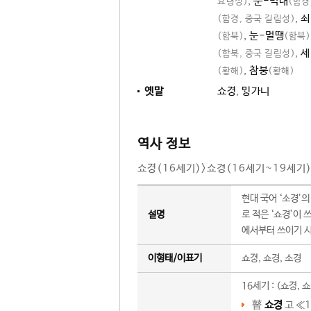
,
눈-먹대
요령성)
(함경
,
쇠
(함경, 중국 길림성)
,
눈-멀땡
(함북)
(함북)
,
세
(함북, 중국 길림성)
,
참붕
(황해)
(황해)
옛말
쇼
,
가니
역사 정보
쇼(16세기)>쇼경(16세기~19세기
현대 국어 ‘소경’의
설명
로 적은 ‘쇼경’이 
에서부터 쓰이기 시
이형태/이표기
쇼, 쇼경, 소경
16세기 : (쇼, 
瞽
쇼
고 ≪
1