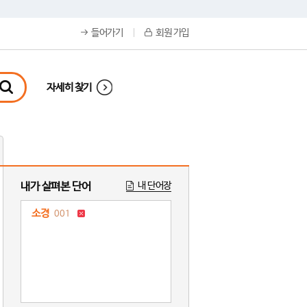
들어가기
회원 가입
자세히 찾기
내가 살펴본 단어
내 단어장
소경
001