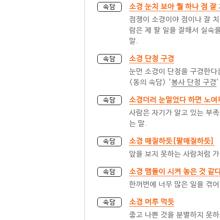
소경 눈치 보아 뭘 하나 점 잘
속담
점쟁이 소경이야 점이나 잘 치
람은 제 할 일을 잘해서 실속
말.
소경 단청 구경
속담
눈먼 소경이 단청을 구경한다는
<동의 속담> ‘
봉사 단청 구경
’
소경더러 눈멀었다 하면 노여
속담
사람은 자기가 알고 있는 부족
는 말.
소경 매질하듯[팔매질하듯]
속담
앞을 보지 못하는 사람처럼 가
소경 맴돌이 시켜 놓은 것 같
속담
한꺼번에 너무 많은 일을 겪어
소경 머루 먹듯
속담
좋고 나쁜 것을 분별하지 못하