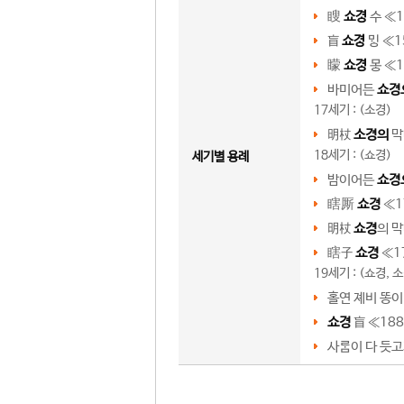
瞍
쇼
수 ≪
1
盲
쇼
 ≪
1
矇
쇼
 ≪
1
바미어든
쇼경
17세기 : (소경)
明杖
소경의
막
18세기 : (쇼경)
세기별 용례
밤이어든
쇼경
瞎厮
쇼경
≪
1
明杖
쇼경
의 막
瞎子
쇼경
≪
1
19세기 : (쇼경, 
홀연 졔비 똥이
쇼경
盲 ≪
188
사이 다 듯