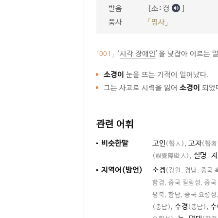
[소ː경
]
발음
품사
「명사」
‘
시각 장애인
’을 낮잡아 이르는 말
「001」
소경이
눈을 뜨는 기적이 일어났다.
그는 사고로 시력을 잃어
소경이
되었
관련 어휘
비슷한말
고인
,
고자
(瞽人)
(瞽者
,
실명-자
(視覺障礙人)
지역어(방언)
소겡
(강원, 경남, 중국
함경, 중국 길림성, 중국
평북, 함남, 중국 요령성
,
수경
,
수
(충남)
(충남)