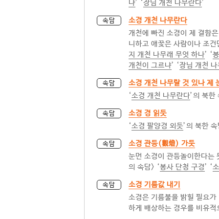
냐
’ ‘
장님 개천 나무란다
’
소경 개천 나무란다
속담
개천에 빠진 소경이 제 결함은
니하고 애꿎은 사람이나 조건만
지 개천 나무래 무엇 하나
’ ‘
봉
개천이 그르냐
’ ‘
장님 개천 
소경 개천 나무랄 것 있나 제 
속담
‘
소경 개천 나무란다
’의 북한
소경 경 읽듯
속담
‘
소경 팔양경 외듯
’의 북한 속
소경 관등(觀燈) 가듯
속담
눈먼 소경이 관등놀이한다는 뜻
의 속담> ‘
봉사 단청 구경
’ ‘
소
소경 기름값 내기
속담
소경은 기름불을 밝힐 필요가 
하게 배상하는 경우를 비유적으로