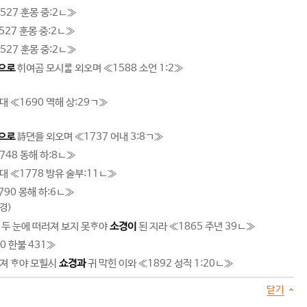
527 훈몽 중:2ㄴ
≫
527 훈몽 중:2ㄴ
≫
527 훈몽 중:2ㄴ
≫
으로
여곰 모시 외오며 ≪
1588 소언 1:2
≫
대 ≪
1690 역해 상:29ㄱ
≫
으로
詩뎐을 외오며 ≪
1737 어내 3:8ㄱ
≫
748 동해 하:8ㄴ
≫
대 ≪
1778 방유 술부:11ㄴ
≫
790 몽해 하:6ㄴ
≫
소경)
 두 눈에 떠러져 보지 못야
소경이
된 지라 ≪
1865 주년 39ㄴ
≫
0 한불 431
≫
고져 야 모힐
쇼경과
귀 막힌 이와 ≪
1892 성직 1:20ㄴ
≫
닫기