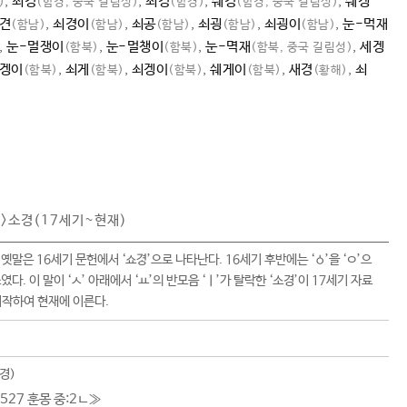
,
쇠겅
,
쇠경
,
쉐겅
,
쉐겡
)
(함경, 중국 길림성)
(함경)
(함경, 중국 길림성)
견
,
쇠경이
,
쇠공
,
쇠굉
,
쇠굉이
,
눈-먹재
(함남)
(함남)
(함남)
(함남)
(함남)
,
눈-멀쟁이
,
눈-멀챙이
,
눈-멱재
,
세겡
(함북)
(함북)
(함북, 중국 길림성)
겡이
,
쇠게
,
쇠겡이
,
쉐게이
,
새경
,
쇠
(함북)
(함북)
(함북)
(함북)
(황해)
)>소경(17세기~현재)
 옛말은 16세기 문헌에서 ‘쇼’으로 나타난다. 16세기 후반에는 ‘ㆁ’을 ‘ㅇ’으
쓰였다. 이 말이 ‘ㅅ’ 아래에서 ‘ㅛ’의 반모음 ‘ㅣ’가 탈락한 ‘소경’이 17세기 자료
작하여 현재에 이른다.
쇼경)
527 훈몽 중:2ㄴ
≫