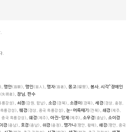
.
다.
,
맹안
,
맹인
,
맹자
,
몽고
,
봉사
,
시각^장애인
)
(盲眼)
(盲人)
(盲者)
(矇瞽)
,
장님
,
판수
(失明者)
,
쇠겡
,
소겅
,
소곙이
,
세경
 흑룡강성)
(강원, 함남)
(경북)
(경북)
(경상, 충청,
,
쒜경
,
눈-머륵때기
,
쇄경
 흑룡강성)
(경상, 중국 흑룡강성)
(전북)
(제주,
,
쉐경
,
아진-망제
,
소우경
,
소이경
, 중국 흑룡강성)
(제주)
(제주)
(충남)
이경
,
호경
,
쉬경
,
맹가니
,
쇄겅
(충남)
(충남)
(충청)
(평안, 황해)
(평안, 중국