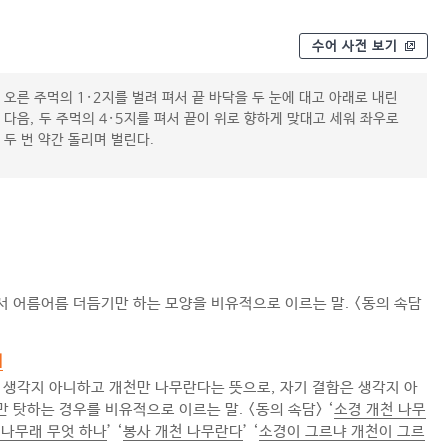
수어 사전 보기
오른 주먹의 1·2지를 벌려 펴서 끝 바닥을 두 눈에 대고 아래로 내린
다음, 두 주먹의 4·5지를 펴서 끝이 위로 향하게 맞대고 세워 좌우로
두 번 약간 돌리며 벌린다.
 어름어름 더듬기만 하는 모양을 비유적으로 이르는 말. <동의 속담
해
 생각지 아니하고 개천만 나무란다는 뜻으로, 자기 결함은 생각지 아
 탓하는 경우를 비유적으로 이르는 말. <동의 속담> ‘
소경 개천 나무
 나무래 무엇 하나
’ ‘
봉사 개천 나무란다
’ ‘
소경이 그르냐 개천이 그르