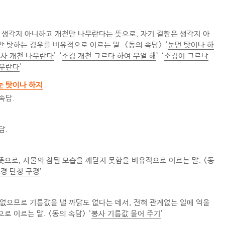
 생각지 아니하고 개천만 나무란다는 뜻으로, 자기 결함은 생각지 아
 탓하는 경우를 비유적으로 이르는 말. <동의 속담> ‘
눈먼 탓이나 하
사 개천 나무란다
’ ‘
소경 개천 그르다 하여 무얼 해
’ ‘
소경이 그르냐
나무란다
’
눈 탓이나 하지
 속담.
담.
으로, 사물의 참된 모습을 깨닫지 못함을 비유적으로 이르는 말. <동
경 단청 구경
’
없으므로 기름값을 낼 까닭도 없다는 데서, 전혀 관계없는 일에 억울
 이르는 말. <동의 속담> ‘
봉사 기름값 물어 주기
’