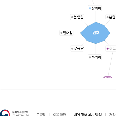
상위어
높임말
본말
민호
반대말
낮춤말
참고
하위어
관가
도움말
이용 약관
개인 정보 처리 방침
저작