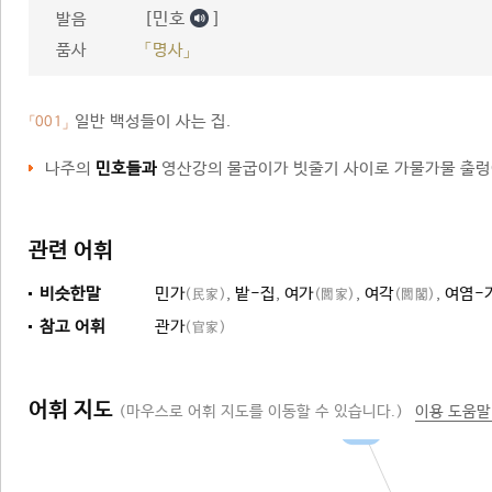
[민호
]
발음
품사
「명사」
일반 백성들이 사는 집.
「001」
나주의
민호들과
영산강의 물굽이가 빗줄기 사이로 가물가물 출렁
관련 어휘
비슷한말
민가
,
밭-집
,
여가
,
여각
,
여염-
(民家)
(閭家)
(閭閣)
참고 어휘
관가
(官家)
어휘 지도
(마우스로 어휘 지도를 이동할 수 있습니다.)
이용 도움말
집