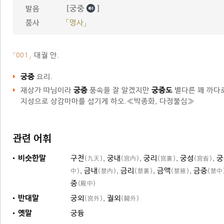
[궁중
]
발음
품사
「명사」
대궐 안.
「001」
궁중
요리.
재상가 따님이라
궁중
풍속을 잘 알겠지만
궁중도
별다른 꽤 까다
지성으로 상감마마를 섬기게 하오.≪박종화, 다정불심≫
관련 어휘
비슷한말
구천
,
궁내
,
궁리
,
궁성
,
궁
(九天)
(宮內)
(宮裏)
(宮省)
,
금내
,
금리
,
금액
,
금중
中)
(禁內)
(禁裏)
(禁掖)
(禁中
중
(殿中)
반대말
궁외
,
궐외
(宮外)
(闕外)
옛말
궁듕