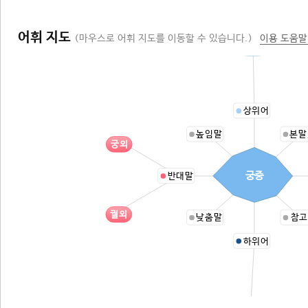
어휘 지도
(마우스로 어휘 지도를 이동할 수 있습니다.)
이용 도움말
안
상위어
높임말
본말
궁외
궁중
반대말
궐외
낮춤말
참고
하위어