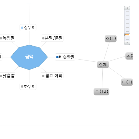
상위어
높임말
본말/준말
ㅇ(1)
ㅈ(2)
금액
말
비슷한말
전체
낮춤말
참고 어휘
ㄴ(1)
하위어
ㄱ(12)