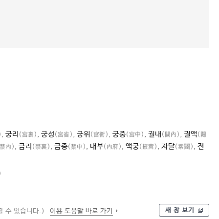
,
궁리
,
궁성
,
궁위
,
궁중
,
궐내
,
궐액
)
(宮裏)
(宮省)
(宮衛)
(宮中)
(闕內)
(闕
,
금리
,
금중
,
내부
,
액궁
,
자달
,
전
(禁內)
(禁裏)
(禁中)
(內府)
(掖宮)
(紫闥)
)
새 창 보기
 수 있습니다.)
이용 도움말 바로 가기
안