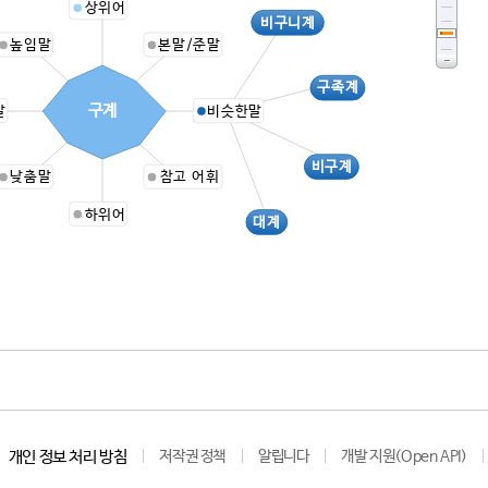
상위어
비구니계
높임말
본말/준말
구족계
구계
말
비슷한말
비구계
낮춤말
참고 어휘
하위어
대계
개인 정보 처리 방침
저작권 정책
알립니다
개발 지원(Open API)