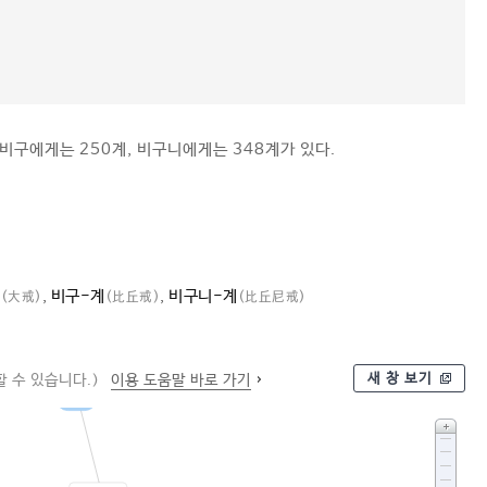
 비구에게는 250계, 비구니에게는 348계가 있다.
계
,
비구-계
,
비구니-계
(大戒)
(比丘戒)
(比丘尼戒)
새 창 보기
 수 있습니다.)
이용 도움말 바로 가기
계율