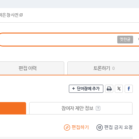
작은 창 사전
옛한글
편집 이력
토론하기
0
단어장에 추가
참여자 제안 정보
편집하기
편집 금지 요청