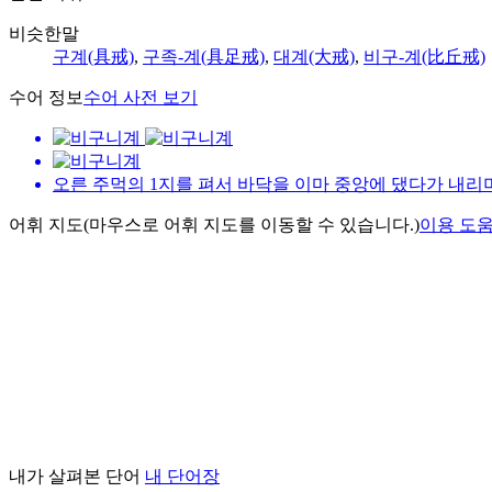
비슷한말
구계
(具戒)
,
구족-계
(具足戒)
,
대계
(大戒)
,
비구-계
(比丘戒)
수어 정보
수어 사전 보기
오른 주먹의 1지를 펴서 바닥을 이마 중앙에 댔다가 내리며
어휘 지도
(마우스로 어휘 지도를 이동할 수 있습니다.)
이용 도움
내가 살펴본 단어
내 단어장