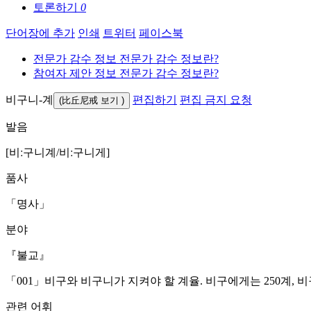
토론하기
0
단어장에 추가
인쇄
트위터
페이스북
전문가 감수 정보
전문가 감수 정보란?
참여자 제안 정보
전문가 감수 정보란?
비구니-계
편집하기
편집 금지 요청
(比丘尼戒
보기
)
발음
[비ː구니계/비ː구니게]
품사
「명사」
분야
『불교』
「001」
비구와 비구니가 지켜야 할 계율. 비구에게는 250계, 비
관련 어휘