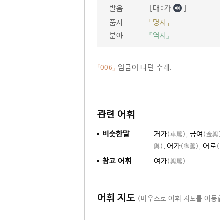
[대ː가
]
발음
품사
「명사」
분야
『역사』
임금이 타던 수레.
「006」
관련 어휘
비슷한말
거가
,
금여
(車駕)
(金輿
,
어가
,
어로
輿)
(御駕)
참고 어휘
여가
(輿駕)
어휘 지도
(마우스로 어휘 지도를 이동할