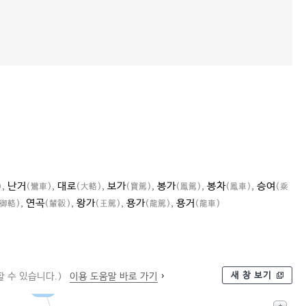
,
난거
,
대로
,
보가
,
봉가
,
봉차
,
승여
)
(鸞車)
(大輅)
(寶駕)
(鳳駕)
(鳳車)
(乘
,
연곡
,
왕가
,
용가
,
용거
(御輅)
(輦轂)
(王駕)
(龍駕)
(龍車)
새 창 보기
 수 있습니다.)
이용 도움말 바로 가기
수레