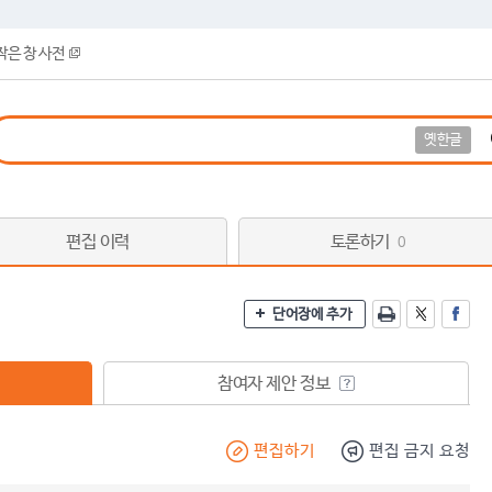
작은 창 사전
옛한글
편집 이력
토론하기
0
단어장에 추가
참여자 제안 정보
편집하기
편집 금지 요청