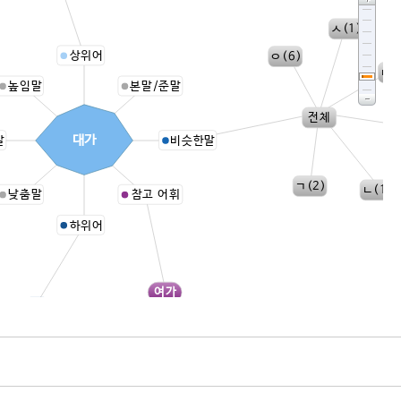
ㅅ(1)
상위어
ㅇ(6)
ㄷ(
높임말
본말/준말
전체
ㅂ
대가
말
비슷한말
ㄱ(2)
ㄴ(1)
낮춤말
참고 어휘
하위어
여가
법가