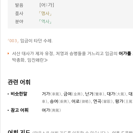
[어ː가]
발음
품사
「명사」
분야
『역사』
임금이 타던 수레.
「003」
서산 대사가 제자 유정, 처영과 승병들을 거느리고 임금의
어가를
박종화, 임진왜란≫
관련 어휘
비슷한말
거가
,
금여
,
난거
,
대가
,
대
(車駕)
(金輿)
(鸞車)
(大駕)
,
승여
,
어로
,
연곡
,
왕가
車)
(乘輿)
(御輅)
(輦轂)
(王駕
참고 어휘
여가
(輿駕)