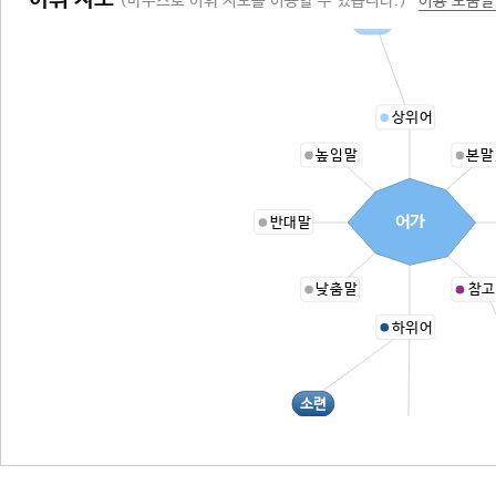
어휘 지도
(마우스로 어휘 지도를 이동할 수 있습니다.)
이용 도움말
수레
상위어
높임말
본말
어가
반대말
낮춤말
참고
하위어
소련
법가