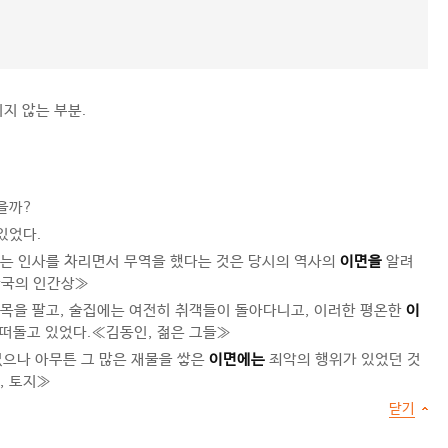
지 않는 부분.
을까?
있었다.
맞는 인사를 차리면서 무역을 했다는 것은 당시의 역사의
이면을
알려
한국의 인간상≫
포목을 팔고, 술집에는 여전히 취객들이 돌아다니고, 이러한 평온한
이
 떠돌고 있었다.≪김동인, 젊은 그들≫
없으나 아무튼 그 많은 재물을 쌓은
이면에는
죄악의 행위가 있었던 것
, 토지≫
닫기