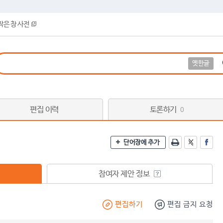
작은 창 사전
옛한글
편집 이력
토론하기
0
단어장에 추가
참여자 제안 정보
편집하기
편집 금지 요청