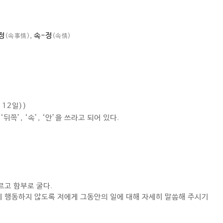
정
,
속-정
(속事情)
(속情)
 12일))
뒤쪽’, ‘
속
’, ‘안’을 쓰라고 되어 있다.
르고 함부로 굴다.
 행동하지 않도록 저에게 그동안의 일에 대해 자세히 말씀해 주시기