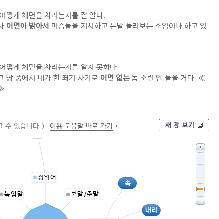
어떻게 체면을 차리는지를 잘 알다.
농사
이면이 밝아서
머슴들을 지시하고 논밭 둘러보는 소임이나 하고 있
 어떻게 체면을 차리는지를 알지 못하다.
그 땅 중에서 내가 한 뙈기 사기로
이면 없는
놈 소린 안 들을 거다. ≪
≫
새 창 보기
 수 있습니다.)
이용 도움말 바로 가기
부분
상위어
속
높임말
본말/준말
내리