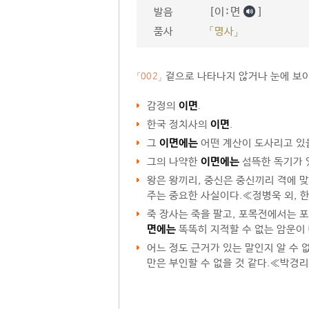
[이ː면
]
발음
품사
「명사」
겉으로 나타나지 않거나 눈에 보이
「002」
감정의
이면
.
한국 정치사의
이면
.
그
이면에는
어떤 계산이 도사리고 있
그의 나약한
이면에는
섬뜩한 독기가 
왕은 왕끼리, 중신은 중신끼리 격에 
주는 중요한 사실이다.≪정병욱 외, 
죽 장사는 죽을 팔고, 포목전에서는 
면에는
똑똑히 지적할 수 없는 암운이
어느 정도 근거가 있는 말인지 알 수 
만은 부인할 수 없을 것 같다.≪박경리