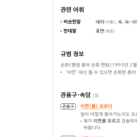
관련 어휘
비슷한말
내리
,
속
,
속-사
(內裏)
반대말
표면
(表面)
규범 정보
순화
(행정 용어 순화 편람(1993년 2월
‘
이면
’ 대신 될 수 있으면 순화한 용어 ‘
관용구·속담
(
3
)
이면(을) 모르다
관용구
일이 어떻게 돌아가는지도 모
제가
이면을 모르고
경솔하게
바랍니다.