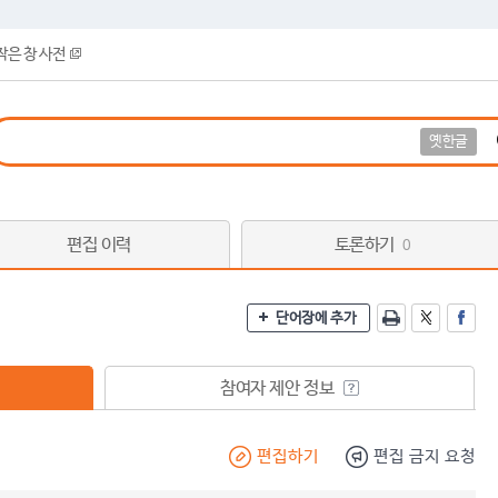
작은 창 사전
옛한글
편집 이력
토론하기
0
단어장에 추가
참여자 제안 정보
편집하기
편집 금지 요청