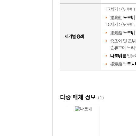
17세기 : ()
擺渡舡

18세기 : (
擺渡船

세기별 용례
증조와 밋 조뷔
슌류야 려
나로
들어
擺渡船
ㅅ
다중 매체 정보
(
1
)