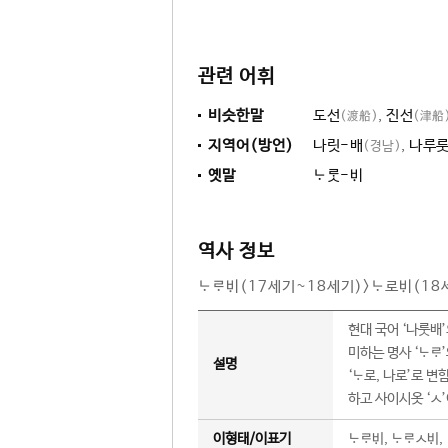
관련 어휘
비슷한말
도선
,
진선
(渡船)
(津船
지역어(방언)
나릿-배
,
나루룻
(경남)
옛말
-
역사 정보
(17세기~18세기)>로(18
현대 국어 ‘나룻배’
미하는 명사 ‘’
설명
‘로, 나로’로 변
하고 사이시옷 ‘ㅅ
이형태/이표기
, ㅅ,