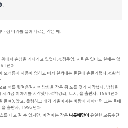
]
나 짐 따위를 실어 나르는 작은 배.
배
위에서 손님을 기다리고 있었다.≪정주영, 시련은 있어도 실패는 없
991년≫
이 모래톱과 해중에 얹히고 떠서 철썩대는 물결에 흔들거렸다.≪황석
≫
으로 배를 뒷걸음질시켜 방향을 잡은 뒤 노를 젓기 시작했다. 방향을
 제가끔 이야기를 시작했다.≪박경리, 토지, 솔 출판사, 1994년≫
을 들여놓았고, 출렁하고 배가 기울어지는 바람에 하마터면 그는 물에
 솔 출판사, 1993년≫
스를 타고 갈 수 있지만, 예전에는 작은
나룻배만이
유일한 교통수단
≫