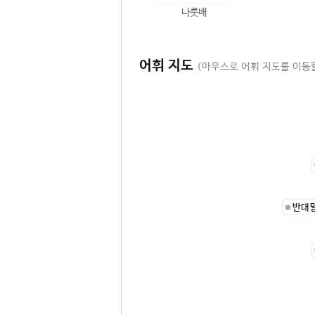
나룻배
어휘 지도
(마우스로 어휘 지도를 이동할
반대