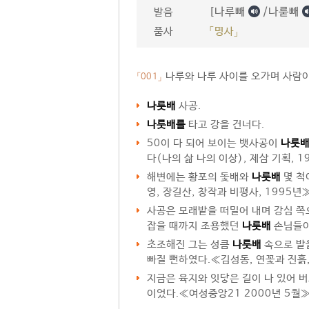
[나루빼
/나룯빼
발음
품사
「명사」
나루와 나루 사이를 오가며 사람이
「001」
나룻배
사공.
나룻배를
타고 강을 건너다.
50이 다 되어 보이는 뱃사공이
나룻
다(나의 삶 나의 이상), 제삼 기획, 1
해변에는 황포의 돛배와
나룻배
몇 척
영, 장길산, 창작과 비평사, 1995년
사공은 모래밭을 떠밀어 내며 강심 쪽
잡을 때까지 조용했던
나룻배
손님들이
초조해진 그는 성큼
나룻배
속으로 발
빠질 뻔하였다.≪김성동, 연꽃과 진흙,
지금은 육지와 잇닿은 길이 나 있어 버
이었다.≪여성중앙21 2000년 5월