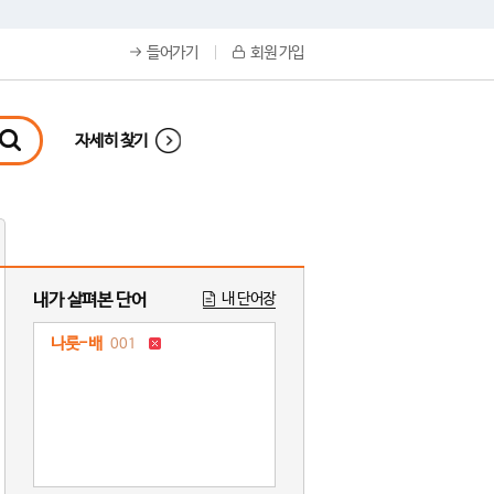
들어가기
회원 가입
자세히 찾기
내가 살펴본 단어
내 단어장
나룻-배
001