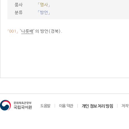
품사
「명사」
분류
「방언」
‘
나룻배
’의 방언(경북).
「001」
도움말
이용 약관
개인 정보 처리 방침
저작