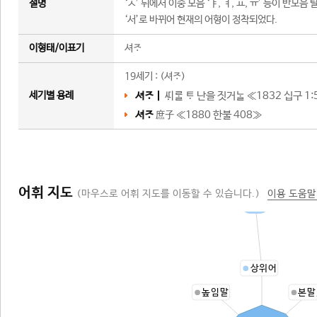
설명
‘ㅅ’ 뒤에서 이중 모음 ‘ㅑ, ㅕ, ㅛ, ㅠ’ 등이 반모
‘서’로 바뀌어 현재의 어형이 정착되었다.
이형태/이표기
셔
19세기 : (셔)
세기별 용례
셔ㅣ
  난을 짓거 ≪
1832 십구 1
셔
庶子 ≪
1880 한불 408
≫
어휘 지도
(마우스로 어휘 지도를 이동할 수 있습니다.)
이용 도움말
아들
상위어
높임말
본말