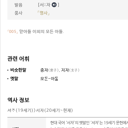
[서ː자
]
발음
품사
「명사」
맏아들 이외의 모든 아들.
「005」
관련 어휘
비슷한말
중자
,
지자
(衆子)
(支子)
옛말
모-아
역사 정보
셔(19세기)>서자(20세기~현재)
현대 국어 ‘서자’의 옛말인 ‘셔자’는 19세기 문헌