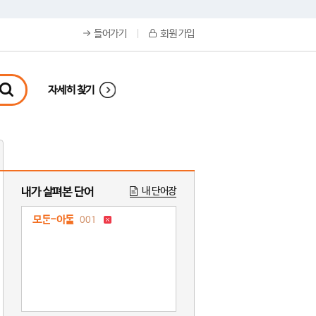
들어가기
회원 가입
자세히 찾기
내가 살펴본 단어
내 단어장
모-아
001