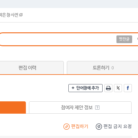
작은 창 사전
옛한글
편집 이력
토론하기
0
단어장에 추가
참여자 제안 정보
편집하기
편집 금지 요청