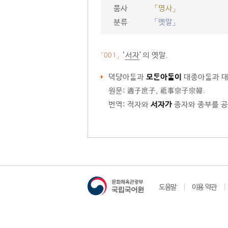
품사
「명사」
분류
「옛말」
‘
서자
’의 옛말.
「001」
뎍아과
모아이
대아과 대
원문: 適子庶子, 祗事宗子宗婦.
번역: 적자와
서자가
종자와 종부를 공
도움말
이용 약관