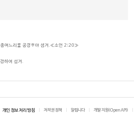
며느리 야 셤겨.≪
소언 2:20
≫
경하여 섬겨.
개인 정보 처리 방침
저작권 정책
알립니다
개발 지원(Open API)