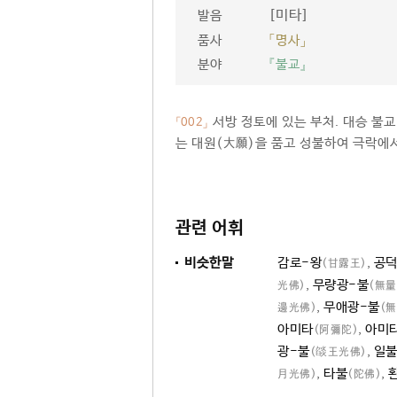
[미타]
발음
품사
「명사」
분야
『불교』
서방 정토에 있는 부처. 대승 불
「002」
는 대원(大願)을 품고 성불하여 극락에서
관련 어휘
비슷한말
감로-왕
,
공덕
(甘露王)
,
무량광-불
光佛)
(無量
,
무애광-불
邊光佛)
(
아미타
,
아미
(阿彌陀)
광-불
,
일
(燄王光佛)
,
타불
,
月光佛)
(陀佛)