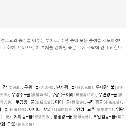
교 정토교의 중심을 이루는 부처로, 수행 중에 모든 중생을 제도하겠다
 교화하고 있으며, 이 부처를 염하면 죽은 뒤에 극락에 간다고 한다.
-장
,
구원-불
,
난사광-불
,
무대광-불
(功德藏)
(久遠佛)
(難思光佛)
(無對
,
무량수-불
,
무량수-여래
,
무변광-불
光佛)
(無量壽佛)
(無量壽如來)
(無
,
무칭광-불
,
미타-불
,
부단광불
,
無㝵光佛)
(無稱光佛)
(彌陀佛)
(不斷光佛)
타-불
,
아미타-여래
,
안양-교주
,
염왕
(阿彌陀佛)
(阿彌陀如來)
(安養敎主)
불
,
지혜광-불
,
청정광-불
,
초일월광-불
(一佛)
(智慧光佛)
(淸淨光佛)
(超日
환희-광불
(歡喜光佛)