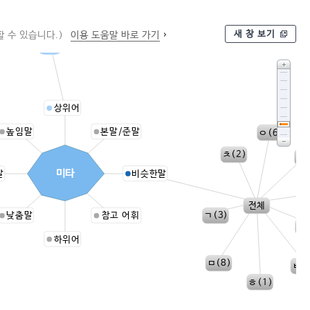
새 창 보기
 수 있습니다.)
이용 도움말 바로 가기
부처
상위어
높임말
본말/준말
ㅇ(6)
ㅊ(2)
ㄴ(
미타
말
비슷한말
전체
ㄱ(3)
낮춤말
참고 어휘
ㅌ(
하위어
ㅁ(8)
ㅂ(
ㅎ(1)