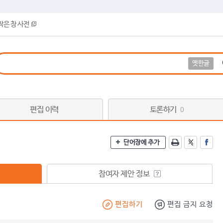
작은 창 사전
옛한글
편집 이력
토론하기
0
단어장에 추가
참여자 제안 정보
편집하기
편집 금지 요청