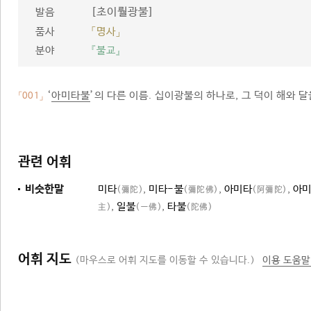
[초이뤌광불]
발음
품사
「명사」
분야
『불교』
‘
아미타불
’의 다른 이름. 십이광불의 하나로, 그 덕이 해와 
「001」
관련 어휘
비슷한말
미타
,
미타-불
,
아미타
,
아미
(彌陀)
(彌陀佛)
(阿彌陀)
,
일불
,
타불
主)
(一佛)
(陀佛)
어휘 지도
(마우스로 어휘 지도를 이동할 수 있습니다.)
이용 도움말