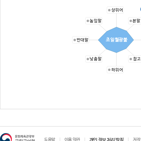
상위어
높임말
본말
초일월광불
반대말
낮춤말
참고
하위어
도움말
이용 약관
개인 정보 처리 방침
저작