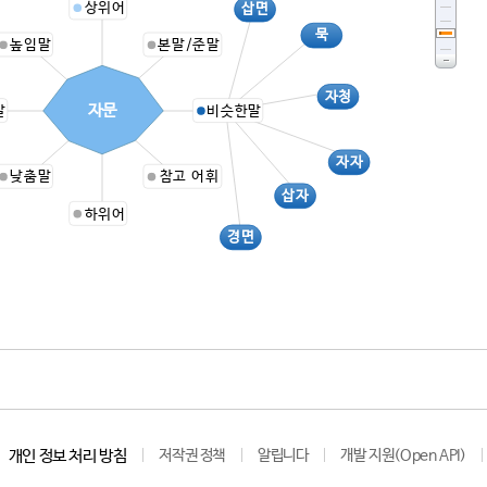
상위어
삽면
묵
높임말
본말/준말
자청
자문
말
비슷한말
자자
낮춤말
참고 어휘
삽자
하위어
경면
개인 정보 처리 방침
저작권 정책
알립니다
개발 지원(Open API)