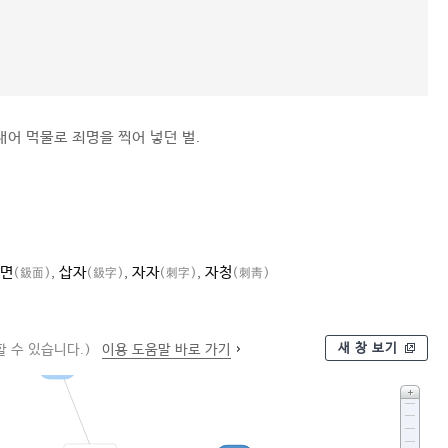
내어 먹물로 죄명을 찍어 넣던 벌.
면
,
삽자
,
자자
,
자청
(鈒面)
(鈒字)
(刺字)
(刺靑)
새 창 보기
 수 있습니다.)
이용 도움말 바로 가기
벌