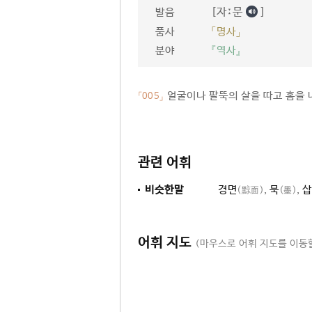
[자ː문
]
발음
품사
「명사」
분야
『역사』
얼굴이나 팔뚝의 살을 따고 홈을 
「005」
관련 어휘
비슷한말
경면
,
묵
,
삽
(黥面)
(墨)
어휘 지도
(마우스로 어휘 지도를 이동할